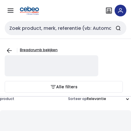
Overslaan
Overslaan
naar
naar
navigatie
inhoud
Zoekveld invoer
Breadcrumb bekijken
Alle filters
product
Sorteer op