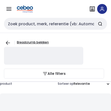
Overslaan
Overslaan
naar
naar
navigatie
inhoud
Zoekveld invoer
Breadcrumb bekijken
Alle filters
product
Sorteer op