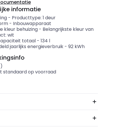
documentatie
ijke informatie
ing
-
Producttype: 1 deur
orm
-
Inbouwapparaat
e kleur behuizing
-
Belangrijkste kleur van
ct: wit
apaciteit totaal
-
134
l
ld jaarlijks energieverbruik
-
92
kWh
ingsinfo
s)
t standaard op voorraad