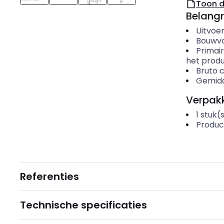
Toon 
Belangr
Uitvoer
Bouwv
Primair
het produ
Bruto c
Gemidde
Verpakk
1
stuk(
Produc
Referenties
Technische specificaties