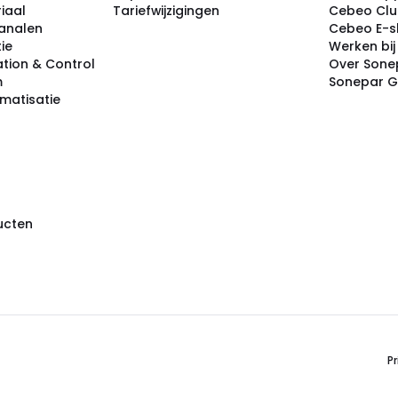
iaal
Tariefwijzigingen
Cebeo Cl
analen
Cebeo E-
tie
Werken bi
tion & Control
Over Sone
m
Sonepar 
omatisatie
ducten
Pr