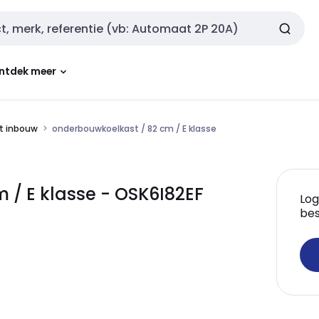
ntdek meer
t inbouw
onderbouwkoelkast / 82 cm / E klasse
 / E klasse - OSK6I82EF
Log
bes