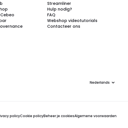
ub
Streamliner
shop
Hulp nodig?
j Cebeo
FAQ
par
Webshop videotutorials
Governance
Contacteer ons
Taal
ivacy policy
Cookie policy
Beheer je cookies
Algemene voorwaarden