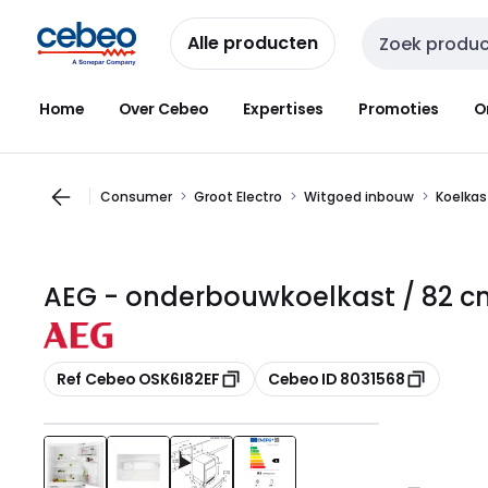
Overslaan
Overslaan
naar
naar
Alle producten
Zoekveld invoer
navigatie
inhoud
Home
Over Cebeo
Expertises
Promoties
O
Consumer
Groot Electro
Witgoed inbouw
Koelkas
AEG - onderbouwkoelkast / 82 cm
Kopiëren
Kopiëren
Ref Cebeo OSK6I82EF
Cebeo ID 8031568