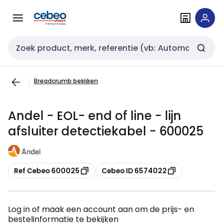
Overslaan
Overslaan
naar
naar
navigatie
inhoud
Zoekveld invoer
Breadcrumb bekijken
Andel - EOL- end of line - lijn
afsluiter detectiekabel - 600025
Kopiëren
Kopiëren
Ref Cebeo 600025
Cebeo ID 6574022
Log in of maak een account aan om de prijs- en
bestelinformatie te bekijken