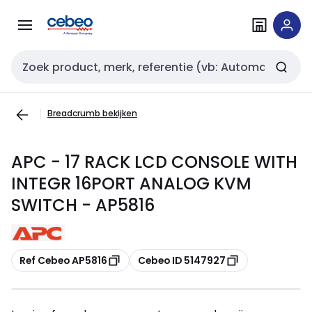
Overslaan
Overslaan
naar
naar
navigatie
inhoud
Zoekveld invoer
Breadcrumb bekijken
APC - 17 RACK LCD CONSOLE WITH
INTEGR 16PORT ANALOG KVM
SWITCH - AP5816
Kopiëren
Kopiëren
Ref Cebeo AP5816
Cebeo ID 5147927