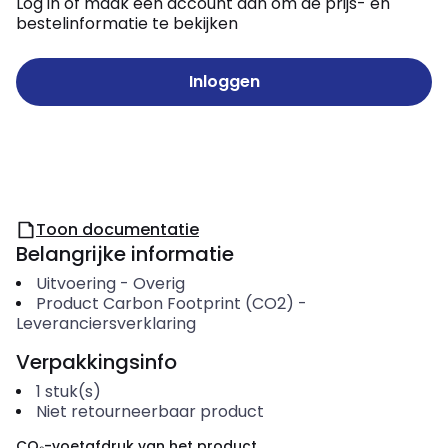
Log in of maak een account aan om de prijs- en
bestelinformatie te bekijken
Inloggen
Toon documentatie
Belangrijke informatie
Uitvoering
-
Overig
Product Carbon Footprint (CO2)
-
Leveranciersverklaring
Verpakkingsinfo
1
stuk(s)
Niet retourneerbaar product
CO₂-voetafdruk van het product