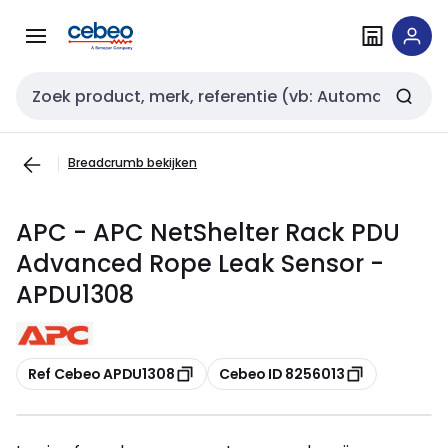
Overslaan
Overslaan
naar
naar
navigatie
inhoud
Zoekveld invoer
Breadcrumb bekijken
APC - APC NetShelter Rack PDU
Advanced Rope Leak Sensor -
APDU1308
Kopiëren
Kopiëren
Ref Cebeo APDU1308
Cebeo ID 8256013