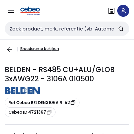
Overslaan
Overslaan
naar
naar
navigatie
inhoud
Zoekveld invoer
Breadcrumb bekijken
BELDEN - RS485 CU+ALU/GLOB
3xAWG22 - 3106A 010500
Kopiëren
Ref Cebeo BELDEN3106A R 152
Kopiëren
Cebeo ID 4721367