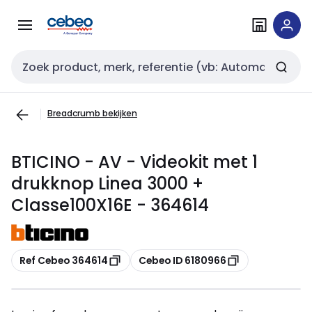
Overslaan
Overslaan
naar
naar
navigatie
inhoud
Zoekveld invoer
Breadcrumb bekijken
BTICINO - AV - Videokit met 1
drukknop Linea 3000 +
Classe100X16E - 364614
Kopiëren
Kopiëren
Ref Cebeo 364614
Cebeo ID 6180966