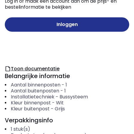
Log in of maak een account aan om de prijs- en
bestelinformatie te bekijken
Inloggen
Toon documentatie
Belangrijke informatie
Aantal binnenposten
-
1
Aantal buitenposten
-
1
Installatietechniek
-
Bussysteem
Kleur binnenpost
-
Wit
Kleur buitenpost
-
Grijs
Verpakkingsinfo
1
stuk(s)