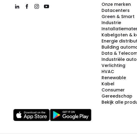
Onze merken
Datacenters
Green & Smart
Industrie
Installatiemater
Kabelgoten & k
Energie distribu
Building automa
Data & Teleco
Industriële aut
Verlichting
HVAC
Renewable
Kabel
Consumer
Gereedschap
Bekijk alle pro