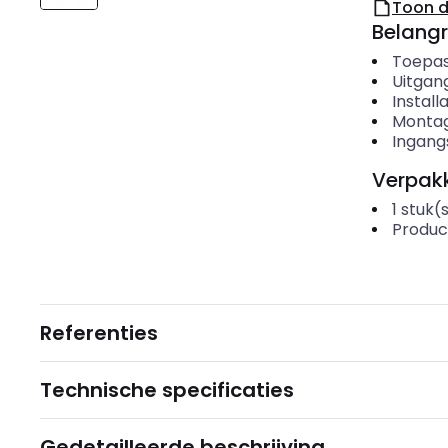
Toon 
Belangr
Toepas
Uitgan
Install
Montag
Ingang
Verpakk
1
stuk(
Produc
Referenties
Technische specificaties
Gedetailleerde beschrijving