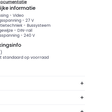
documentatie
ijke informatie
sing
-
Video
gsspanning
-
27
V
atietechniek
-
Bussysteem
ewijze
-
DIN-rail
sspanning
-
240
V
ingsinfo
s)
t standaard op voorraad