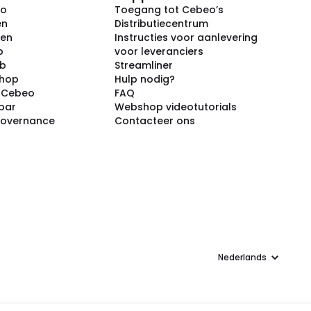
eo
Toegang tot Cebeo’s
en
Distributiecentrum
ken
Instructies voor aanlevering
p
voor leveranciers
ub
Streamliner
shop
Hulp nodig?
j Cebeo
FAQ
par
Webshop videotutorials
Governance
Contacteer ons
Taal