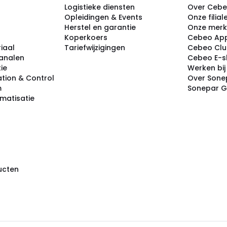
Logistieke diensten
Over Ceb
Opleidingen & Events
Onze filial
Herstel en garantie
Onze mer
Koperkoers
Cebeo Ap
iaal
Tariefwijzigingen
Cebeo Cl
analen
Cebeo E-
tie
Werken bi
tion & Control
Over Sone
m
Sonepar 
omatisatie
ducten