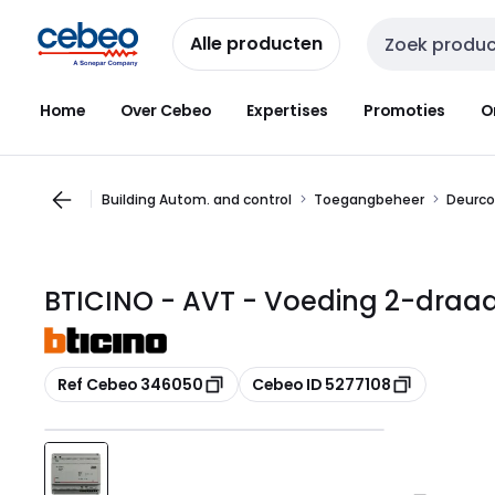
Overslaan
Overslaan
naar
naar
Alle producten
Zoekveld invoer
navigatie
inhoud
Home
Over Cebeo
Expertises
Promoties
O
Building Autom. and control
Toegangbeheer
Deurc
BTICINO - AVT - Voeding 2-draad
Kopiëren
Kopiëren
Ref Cebeo 346050
Cebeo ID 5277108