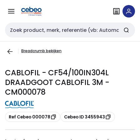
Overslaan
Overslaan
naar
naar
navigatie
inhoud
Zoekveld invoer
Breadcrumb bekijken
CABLOFIL - CF54/100IN304L
DRAADGOOT CABLOFIL 3M -
CM000078
Kopiëren
Kopiëren
Ref Cebeo 000078
Cebeo ID 3455943