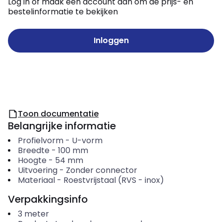
Log in of maak een account aan om de prijs- en
bestelinformatie te bekijken
Inloggen
Toon documentatie
Belangrijke informatie
Profielvorm
-
U-vorm
Breedte
-
100
mm
Hoogte
-
54
mm
Uitvoering
-
Zonder connector
Materiaal
-
Roestvrijstaal (RVS - inox)
Verpakkingsinfo
3
meter