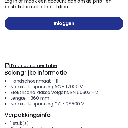
Log in of maak een account aan om de prijs- en
bestelinformatie te bekijken
Inloggen
Toon documentatie
Belangrijke informatie
Handschoenmaat
-
11
Nominale spanning AC
-
17000
V
Elektrische klasse volgens EN 60903
-
2
Lengte
-
360
mm
Nominale spanning DC
-
25500
V
Verpakkingsinfo
1
stuk(s)