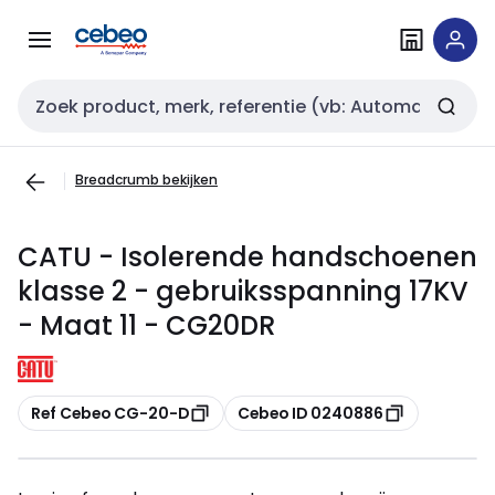
Overslaan
Overslaan
naar
naar
navigatie
inhoud
Zoekveld invoer
Breadcrumb bekijken
CATU - Isolerende handschoenen
klasse 2 - gebruiksspanning 17KV
- Maat 11 - CG20DR
Kopiëren
Kopiëren
Ref Cebeo CG-20-D
Cebeo ID 0240886