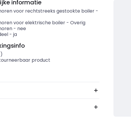
ijke informatie
oren voor rechtstreeks gestookte boiler
-
oren voor elektrische boiler
-
Overig
horen
-
nee
eel
-
ja
ingsinfo
s)
etourneerbaar product