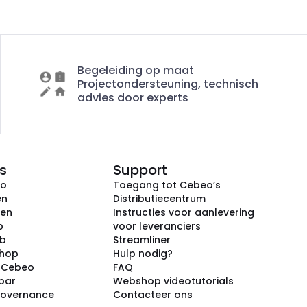
Begeleiding op maat
Projectondersteuning, technisch
advies door experts
s
Support
eo
Toegang tot Cebeo’s
en
Distributiecentrum
ken
Instructies voor aanlevering
p
voor leveranciers
ub
Streamliner
shop
Hulp nodig?
j Cebeo
FAQ
par
Webshop videotutorials
Governance
Contacteer ons