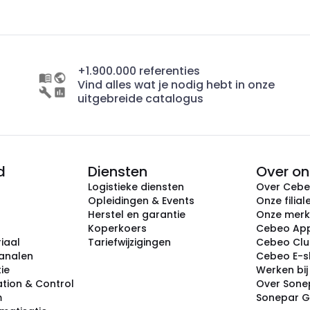
+1.900.000 referenties
Vind alles wat je nodig hebt in onze
uitgebreide catalogus
d
Diensten
Over on
Logistieke diensten
Over Ceb
Opleidingen & Events
Onze filial
Herstel en garantie
Onze mer
Koperkoers
Cebeo Ap
iaal
Tariefwijzigingen
Cebeo Cl
analen
Cebeo E-
tie
Werken bi
tion & Control
Over Sone
m
Sonepar 