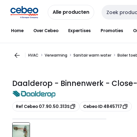
Overslaan
Overslaan
naar
naar
Alle producten
Zoekveld invoer
navigatie
inhoud
Home
Over Cebeo
Expertises
Promoties
O
HVAC
Verwarming
Sanitair warm water
Boiler to
Daalderop - Binnenwerk - Close-i
Kopiëren
Kopiëren
Ref Cebeo 07.90.50.313S
Cebeo ID 4845717