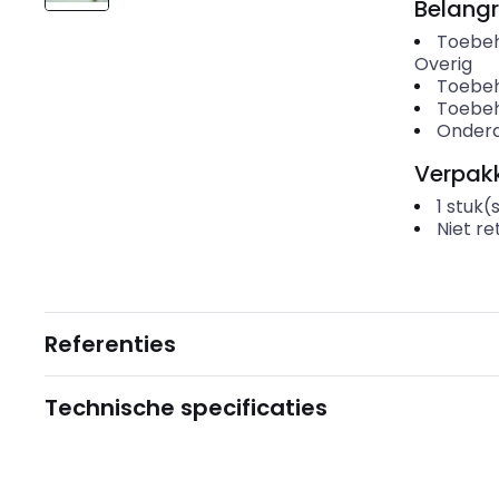
Belangr
Toebeh
Overig
Toebeh
Toebe
Onderd
Verpakk
1
stuk(
Niet r
Referenties
Technische specificaties