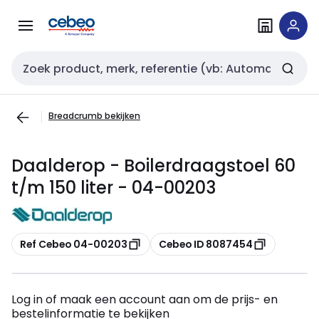
Overslaan
Overslaan
naar
naar
navigatie
inhoud
Zoekveld invoer
Breadcrumb bekijken
Daalderop - Boilerdraagstoel 60
t/m 150 liter - 04-00203
Kopiëren
Kopiëren
Ref Cebeo 04-00203
Cebeo ID 8087454
Log in of maak een account aan om de prijs- en
bestelinformatie te bekijken