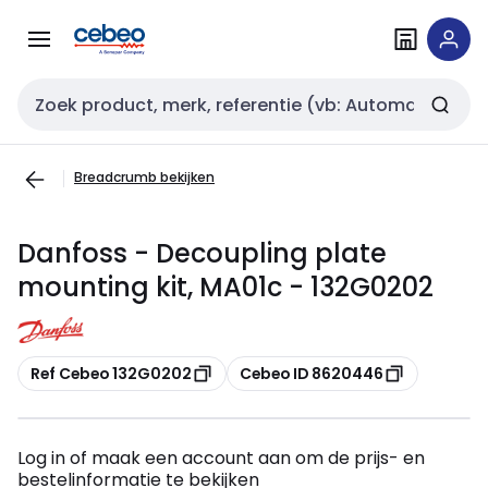
Overslaan
Overslaan
naar
naar
navigatie
inhoud
Zoekveld invoer
Breadcrumb bekijken
Danfoss - Decoupling plate
mounting kit, MA01c - 132G0202
Kopiëren
Kopiëren
Ref Cebeo 132G0202
Cebeo ID 8620446
Log in of maak een account aan om de prijs- en
bestelinformatie te bekijken