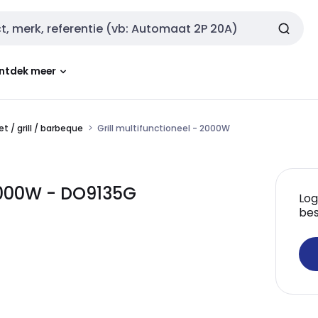
ntdek meer
t / grill / barbeque
Grill multifunctioneel - 2000W
 2000W - DO9135G
Log
bes