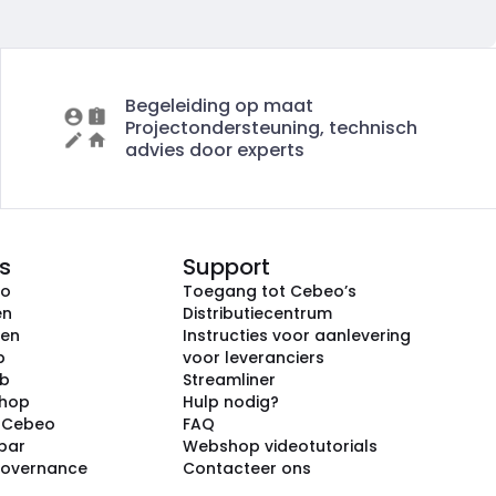
Begeleiding op maat
Projectondersteuning, technisch
advies door experts
s
Support
eo
Toegang tot Cebeo’s
en
Distributiecentrum
ken
Instructies voor aanlevering
p
voor leveranciers
ub
Streamliner
shop
Hulp nodig?
j Cebeo
FAQ
par
Webshop videotutorials
Governance
Contacteer ons