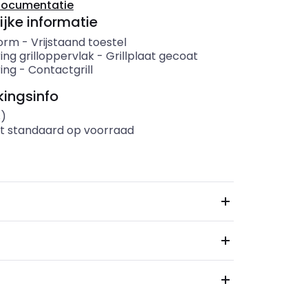
documentatie
ijke informatie
orm
-
Vrijstaand toestel
ing grilloppervlak
-
Grillplaat gecoat
ing
-
Contactgrill
ingsinfo
s)
t standaard op voorraad