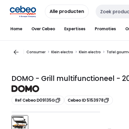
Overslaan
Overslaan
naar
naar
Alle producten
Zoekveld invoer
navigatie
inhoud
Home
Over Cebeo
Expertises
Promoties
O
Consumer
Klein electro
Klein electro
Tafel gourme
DOMO - Grill multifunctioneel -
Kopiëren
Kopiëren
Ref Cebeo D09135G
Cebeo ID 5153978