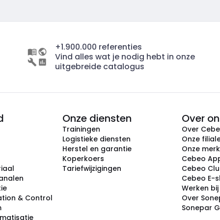
+1.900.000 referenties
Vind alles wat je nodig hebt in onze
uitgebreide catalogus
d
Onze diensten
Over on
Trainingen
Over Ceb
Logistieke diensten
Onze filial
Herstel en garantie
Onze mer
Koperkoers
Cebeo Ap
iaal
Tariefwijzigingen
Cebeo Cl
analen
Cebeo E-
tie
Werken bi
tion & Control
Over Sone
m
Sonepar 
omatisatie