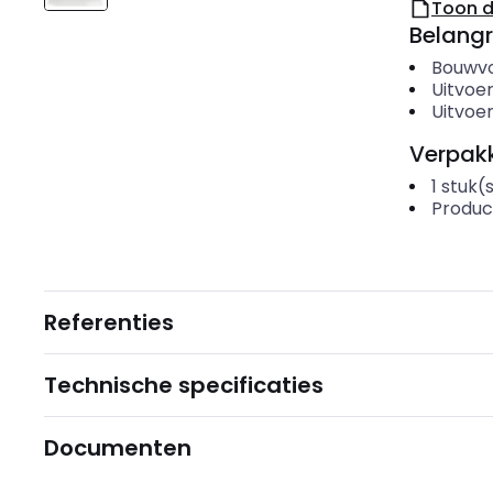
Toon 
Belangr
Bouwv
Uitvoer
Uitvoer
Verpakk
1
stuk(
Produc
Referenties
Technische specificaties
Documenten