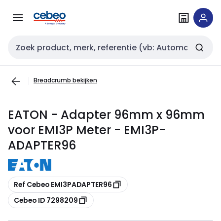
Overslaan
Overslaan
naar
naar
navigatie
inhoud
Zoekveld invoer
Breadcrumb bekijken
EATON - Adapter 96mm x 96mm
voor EMI3P Meter - EMI3P-
ADAPTER96
Kopiëren
Ref Cebeo EMI3PADAPTER96
Kopiëren
Cebeo ID 7298209