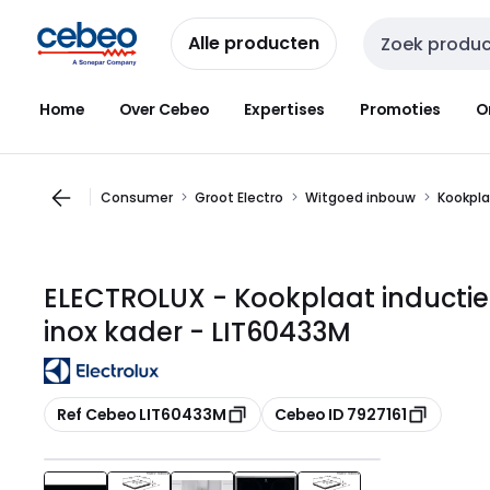
Overslaan
Overslaan
naar
naar
Alle producten
Zoekveld invoer
navigatie
inhoud
Home
Over Cebeo
Expertises
Promoties
O
Consumer
Groot Electro
Witgoed inbouw
Kookpla
ELECTROLUX - Kookplaat inductie
inox kader - LIT60433M
Kopiëren
Kopiëren
Ref Cebeo LIT60433M
Cebeo ID 7927161