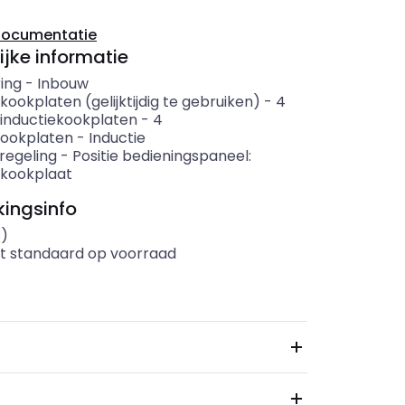
documentatie
ijke informatie
ing
-
Inbouw
kookplaten (gelijktijdig te gebruiken)
-
4
 inductiekookplaten
-
4
kookplaten
-
Inductie
 regeling
-
Positie bedieningspaneel:
 kookplaat
ingsinfo
s)
t standaard op voorraad