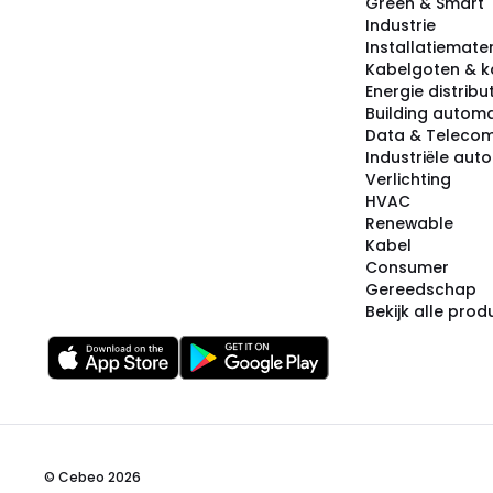
Green & Smart
Industrie
Installatiemater
Kabelgoten & k
Energie distribu
Building automa
Data & Teleco
Industriële aut
Verlichting
HVAC
Renewable
Kabel
Consumer
Gereedschap
Bekijk alle pro
© Cebeo 2026