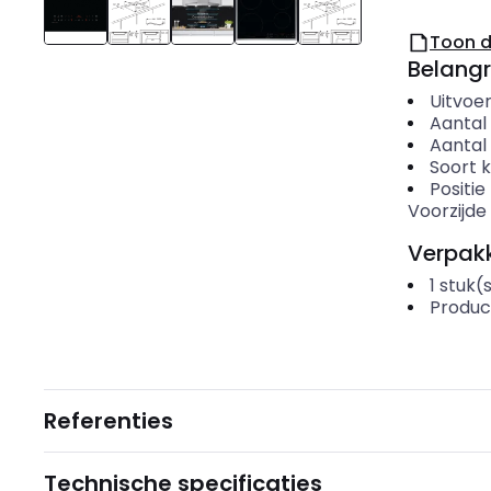
Toon 
Belangr
Uitvoer
Aantal 
Aantal
Soort 
Positie
Voorzijde
Verpakk
1
stuk(
Produc
Referenties
Technische specificaties