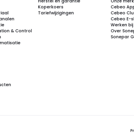
Herstel en garantie
Onze mer
Koperkoers
Cebeo Ap
iaal
Tariefwijzigingen
Cebeo Cl
analen
Cebeo E-
tie
Werken bi
tion & Control
Over Sone
m
Sonepar 
omatisatie
ducten
Pr