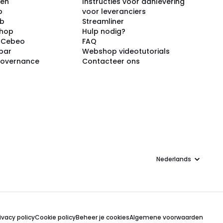
ken
Instructies voor aanlevering
p
voor leveranciers
ub
Streamliner
shop
Hulp nodig?
j Cebeo
FAQ
par
Webshop videotutorials
Governance
Contacteer ons
Taal
ivacy policy
Cookie policy
Beheer je cookies
Algemene voorwaarden