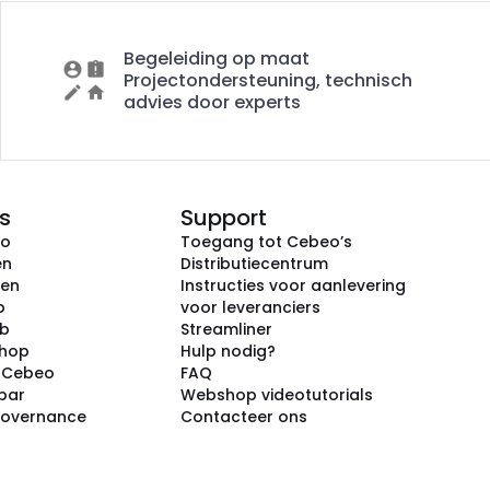
Begeleiding op maat
Projectondersteuning, technisch
advies door experts
s
Support
eo
Toegang tot Cebeo’s
en
Distributiecentrum
ken
Instructies voor aanlevering
p
voor leveranciers
ub
Streamliner
shop
Hulp nodig?
j Cebeo
FAQ
par
Webshop videotutorials
Governance
Contacteer ons