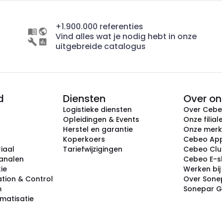
+1.900.000 referenties
Vind alles wat je nodig hebt in onze
uitgebreide catalogus
d
Diensten
Over on
Logistieke diensten
Over Ceb
Opleidingen & Events
Onze filial
Herstel en garantie
Onze mer
Koperkoers
Cebeo Ap
iaal
Tariefwijzigingen
Cebeo Cl
analen
Cebeo E-
tie
Werken bi
tion & Control
Over Sone
m
Sonepar 
omatisatie