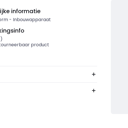
ijke informatie
orm
-
Inbouwapparaat
ingsinfo
s)
etourneerbaar product