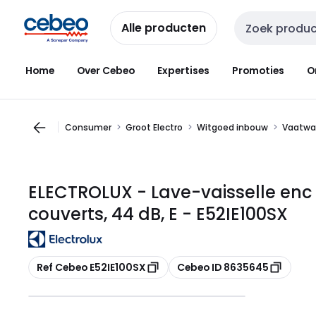
Overslaan
Overslaan
naar
naar
Alle producten
Zoekveld invoer
navigatie
inhoud
Home
Over Cebeo
Expertises
Promoties
O
Consumer
Groot Electro
Witgoed inbouw
Vaatwa
ELECTROLUX - Lave-vaisselle enc 
couverts, 44 dB, E - E52IE100SX
Kopiëren
Kopiëren
Ref Cebeo E52IE100SX
Cebeo ID 8635645