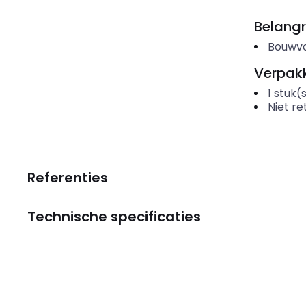
Belangr
Bouwv
Verpakk
1
stuk(
Niet r
Referenties
Technische specificaties