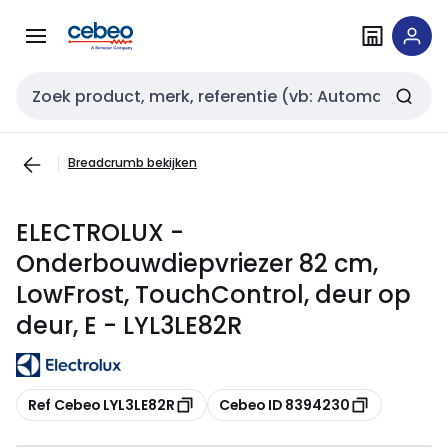
Overslaan
Overslaan
naar
naar
navigatie
inhoud
Zoekveld invoer
Breadcrumb bekijken
ELECTROLUX -
Onderbouwdiepvriezer 82 cm,
LowFrost, TouchControl, deur op
deur, E - LYL3LE82R
Kopiëren
Kopiëren
Ref Cebeo LYL3LE82R
Cebeo ID 8394230