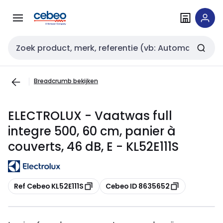
Overslaan
Overslaan
naar
naar
navigatie
inhoud
Zoekveld invoer
Breadcrumb bekijken
ELECTROLUX - Vaatwas full
integre 500, 60 cm, panier à
couverts, 46 dB, E - KL52E111S
Kopiëren
Kopiëren
Ref Cebeo KL52E111S
Cebeo ID 8635652