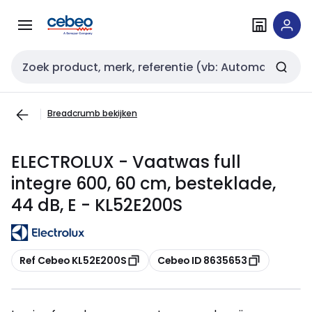
Overslaan
Overslaan
naar
naar
navigatie
inhoud
Zoekveld invoer
Breadcrumb bekijken
ELECTROLUX - Vaatwas full
integre 600, 60 cm, besteklade,
44 dB, E - KL52E200S
Kopiëren
Kopiëren
Ref Cebeo KL52E200S
Cebeo ID 8635653