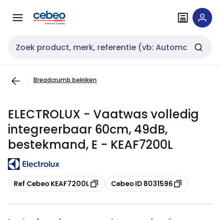
Overslaan
Overslaan
naar
naar
navigatie
inhoud
Zoekveld invoer
Breadcrumb bekijken
ELECTROLUX - Vaatwas volledig
integreerbaar 60cm, 49dB,
bestekmand, E - KEAF7200L
Kopiëren
Kopiëren
Ref Cebeo KEAF7200L
Cebeo ID 8031596