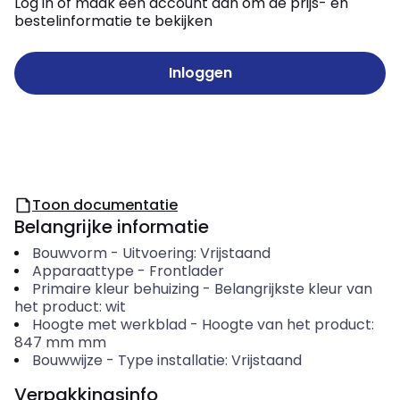
Log in of maak een account aan om de prijs- en
bestelinformatie te bekijken
Inloggen
Toon documentatie
Belangrijke informatie
Bouwvorm
-
Uitvoering: Vrijstaand
Apparaattype
-
Frontlader
Primaire kleur behuizing
-
Belangrijkste kleur van
het product: wit
Hoogte met werkblad
-
Hoogte van het product:
847 mm
mm
Bouwwijze
-
Type installatie: Vrijstaand
Verpakkingsinfo