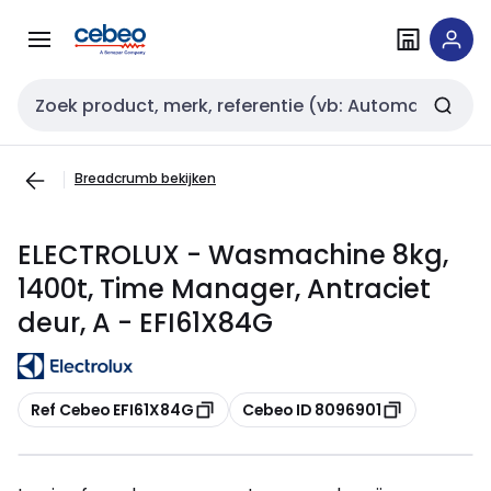
Overslaan
Overslaan
naar
naar
navigatie
inhoud
Zoekveld invoer
Breadcrumb bekijken
ELECTROLUX - Wasmachine 8kg,
1400t, Time Manager, Antraciet
deur, A - EFI61X84G
Kopiëren
Kopiëren
Ref Cebeo EFI61X84G
Cebeo ID 8096901