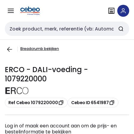
Overslaan
Overslaan
naar
naar
navigatie
inhoud
Zoekveld invoer
Breadcrumb bekijken
ERCO - DALI-voeding -
1079220000
Kopiëren
Kopiëren
Ref Cebeo 1079220000
Cebeo ID 6541987
Log in of maak een account aan om de prijs- en
bestelinformatie te bekijken