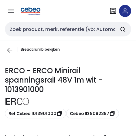
Overslaan
Overslaan
naar
naar
navigatie
inhoud
Zoekveld invoer
Breadcrumb bekijken
ERCO - ERCO Minirail
spanningsrail 48V 1m wit -
1013901000
Kopiëren
Kopiëren
Ref Cebeo 1013901000
Cebeo ID 8082387