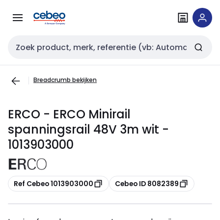
Overslaan
Overslaan
naar
naar
navigatie
inhoud
Zoekveld invoer
Breadcrumb bekijken
ERCO - ERCO Minirail
spanningsrail 48V 3m wit -
1013903000
Kopiëren
Kopiëren
Ref Cebeo 1013903000
Cebeo ID 8082389