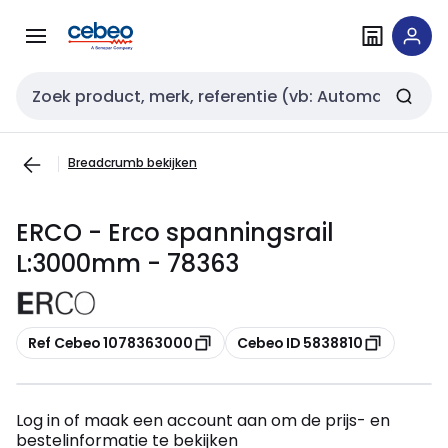
Overslaan
Overslaan
naar
naar
navigatie
inhoud
Zoekveld invoer
Breadcrumb bekijken
ERCO - Erco spanningsrail
L:3000mm - 78363
Kopiëren
Kopiëren
Ref Cebeo 1078363000
Cebeo ID 5838810
Log in of maak een account aan om de prijs- en
bestelinformatie te bekijken