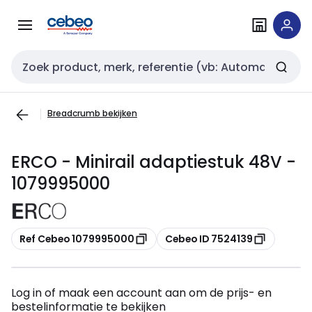
Overslaan
Overslaan
naar
naar
navigatie
inhoud
Zoekveld invoer
Breadcrumb bekijken
ERCO - Minirail adaptiestuk 48V -
1079995000
Kopiëren
Kopiëren
Ref Cebeo 1079995000
Cebeo ID 7524139
Log in of maak een account aan om de prijs- en
bestelinformatie te bekijken