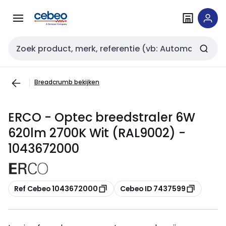
Overslaan
Overslaan
naar
naar
navigatie
inhoud
Zoekveld invoer
Breadcrumb bekijken
ERCO - Optec breedstraler 6W
620lm 2700K Wit (RAL9002) -
1043672000
Kopiëren
Kopiëren
Ref Cebeo 1043672000
Cebeo ID 7437599