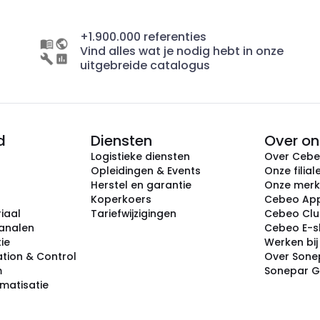
+1.900.000 referenties
Vind alles wat je nodig hebt in onze
uitgebreide catalogus
d
Diensten
Over on
Logistieke diensten
Over Ceb
Opleidingen & Events
Onze filial
Herstel en garantie
Onze mer
Koperkoers
Cebeo Ap
iaal
Tariefwijzigingen
Cebeo Cl
analen
Cebeo E-
tie
Werken bi
tion & Control
Over Sone
m
Sonepar 
omatisatie