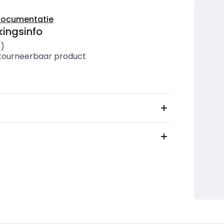
documentatie
ingsinfo
s)
etourneerbaar product