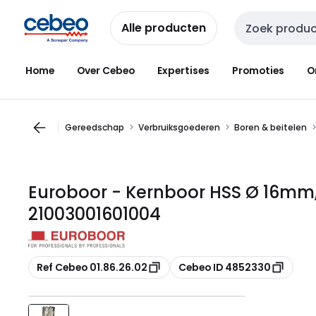
Overslaan
Overslaan
naar
naar
Alle producten
Zoekveld invoer
navigatie
inhoud
Home
Over Cebeo
Expertises
Promoties
O
Gereedschap
Verbruiksgoederen
Boren & beitelen
Euroboor - Kernboor HSS Ø 16mm
21003001601004
Kopiëren
Kopiëren
Ref Cebeo 01.86.26.02
Cebeo ID 4852330