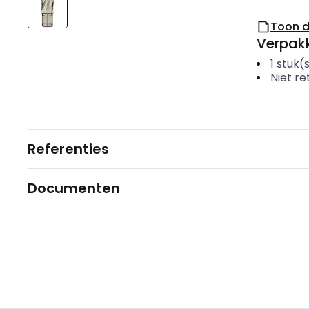
Toon 
Verpakk
1
stuk(
Niet r
Referenties
Documenten