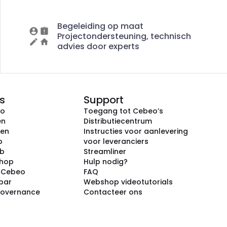
Begeleiding op maat
Projectondersteuning, technisch
advies door experts
s
Support
eo
Toegang tot Cebeo’s
en
Distributiecentrum
ken
Instructies voor aanlevering
p
voor leveranciers
ub
Streamliner
shop
Hulp nodig?
j Cebeo
FAQ
par
Webshop videotutorials
Governance
Contacteer ons