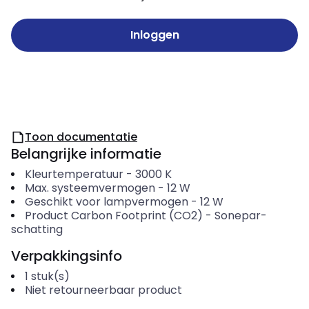
Inloggen
Toon documentatie
Belangrijke informatie
Kleurtemperatuur
-
3000
K
Max. systeemvermogen
-
12
W
Geschikt voor lampvermogen
-
12
W
Product Carbon Footprint (CO2)
-
Sonepar-
schatting
Verpakkingsinfo
1
stuk(s)
Niet retourneerbaar product