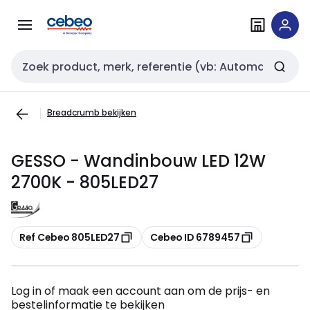
Overslaan
Overslaan
naar
naar
navigatie
inhoud
Zoekveld invoer
Breadcrumb bekijken
GESSO - Wandinbouw LED 12W
2700K - 805LED27
Kopiëren
Kopiëren
Ref Cebeo 805LED27
Cebeo ID 6789457
Log in of maak een account aan om de prijs- en
bestelinformatie te bekijken