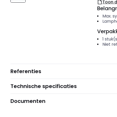
Toon 
Belangr
Max. 
Lamph
Verpakk
1
stuk(
Niet r
Referenties
Technische specificaties
Documenten