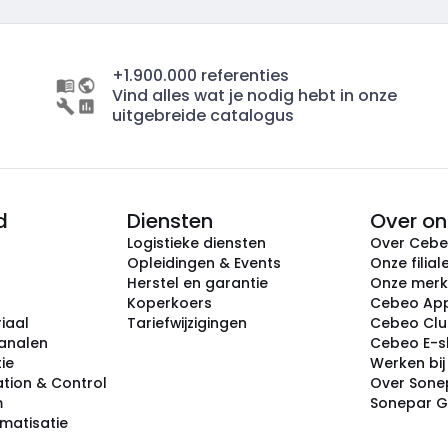
+1.900.000 referenties
Vind alles wat je nodig hebt in onze
uitgebreide catalogus
d
Diensten
Over on
Logistieke diensten
Over Ceb
Opleidingen & Events
Onze filial
Herstel en garantie
Onze mer
Koperkoers
Cebeo Ap
iaal
Tariefwijzigingen
Cebeo Cl
analen
Cebeo E-
tie
Werken bi
tion & Control
Over Sone
m
Sonepar 
omatisatie