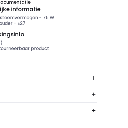
documentatie
ijke informatie
systeemvermogen
-
75
W
ouder
-
E27
ingsinfo
s)
etourneerbaar product