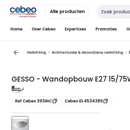
Overslaan
Overslaan
naar
naar
Alle producten
Zoekveld invoer
navigatie
inhoud
Home
Over Cebeo
Expertises
Promoties
O
Verlichting
Architecturale & decoratieve verlichting
GESSO - Wandopbouw E27 15/75W 
Kopiëren
Kopiëren
Ref Cebeo 393INC
Cebeo ID 4534389