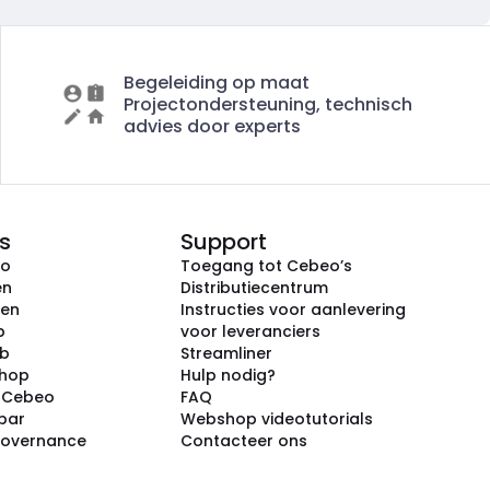
Begeleiding op maat
Projectondersteuning, technisch
advies door experts
s
Support
eo
Toegang tot Cebeo’s
en
Distributiecentrum
ken
Instructies voor aanlevering
p
voor leveranciers
ub
Streamliner
shop
Hulp nodig?
j Cebeo
FAQ
par
Webshop videotutorials
Governance
Contacteer ons