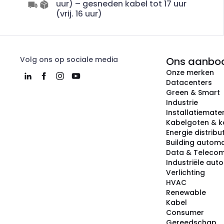
uur) – gesneden kabel tot 17 uur
(vrij. 16 uur)
Volg ons op sociale media
Ons aanbo
Onze merken
Datacenters
Green & Smart
Industrie
Installatiemater
Kabelgoten & k
Energie distribu
Building automa
Data & Teleco
Industriële aut
Verlichting
HVAC
Renewable
Kabel
Consumer
Gereedschap