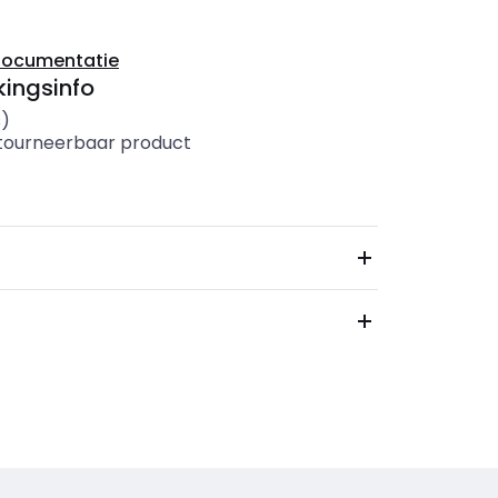
documentatie
ingsinfo
s)
etourneerbaar product