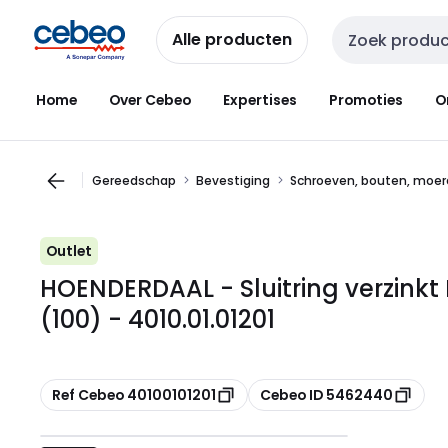
Overslaan
Overslaan
naar
naar
Alle producten
Zoekveld invoer
navigatie
inhoud
Home
Over Cebeo
Expertises
Promoties
O
Gereedschap
Bevestiging
Schroeven, bouten, moer
Outlet
HOENDERDAAL - Sluitring verzinkt 
(100) - 4010.01.01201
Kopiëren
Kopiëren
Ref Cebeo 40100101201
Cebeo ID 5462440