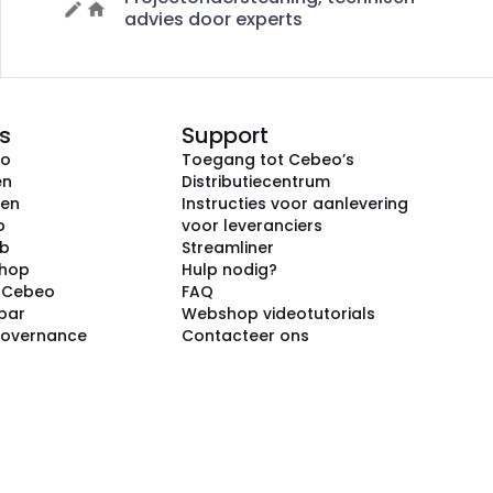
advies door experts
s
Support
eo
Toegang tot Cebeo’s
en
Distributiecentrum
ken
Instructies voor aanlevering
p
voor leveranciers
ub
Streamliner
shop
Hulp nodig?
j Cebeo
FAQ
par
Webshop videotutorials
Governance
Contacteer ons