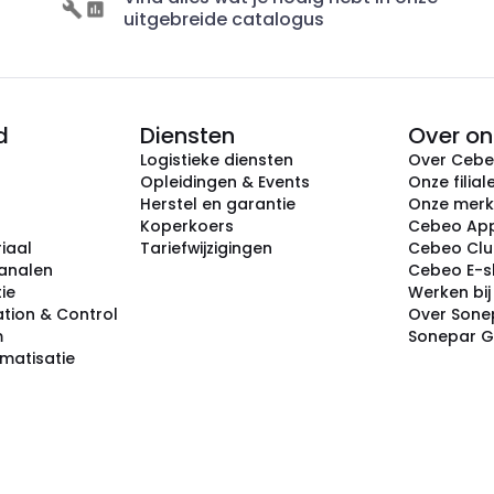
uitgebreide catalogus
d
Diensten
Over on
Logistieke diensten
Over Ceb
Opleidingen & Events
Onze filial
Herstel en garantie
Onze mer
Koperkoers
Cebeo Ap
iaal
Tariefwijzigingen
Cebeo Cl
analen
Cebeo E-
tie
Werken bi
tion & Control
Over Sone
m
Sonepar 
omatisatie