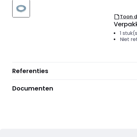
Toon 
Verpakk
1
stuk(
Niet r
Referenties
Documenten