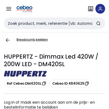
Overslaan
Overslaan
naar
naar
navigatie
inhoud
Zoekveld invoer
Breadcrumb bekijken
HUPPERTZ - Dimmax Led 420W /
200W LED - DM420SL
Kopiëren
Kopiëren
Ref Cebeo DM420SL
Cebeo ID 4840625
Log in of maak een account aan om de prijs- en
bestelinformatie te bekijken