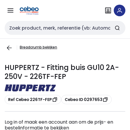
Overslaan
Overslaan
naar
naar
navigatie
inhoud
Zoekveld invoer
Breadcrumb bekijken
HUPPERTZ - Fitting buis GU10 2A-
250V - 226TF-FEP
Kopiëren
Kopiëren
Ref Cebeo 226TF-FEP
Cebeo ID 0297653
Log in of maak een account aan om de prijs- en
bestelinformatie te bekijken