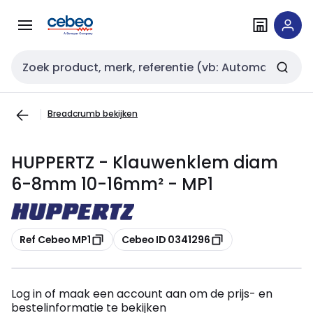
Overslaan
Overslaan
naar
naar
navigatie
inhoud
Zoekveld invoer
Breadcrumb bekijken
HUPPERTZ - Klauwenklem diam
6-8mm 10-16mm² - MP1
Kopiëren
Kopiëren
Ref Cebeo MP1
Cebeo ID 0341296
Log in of maak een account aan om de prijs- en
bestelinformatie te bekijken