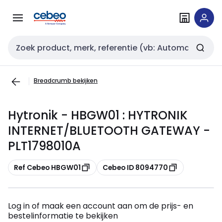
Overslaan
Overslaan
naar
naar
navigatie
inhoud
Zoekveld invoer
Breadcrumb bekijken
Hytronik - HBGW01 : HYTRONIK
INTERNET/BLUETOOTH GATEWAY -
PLT1798010A
Kopiëren
Kopiëren
Ref Cebeo HBGW01
Cebeo ID 8094770
Log in of maak een account aan om de prijs- en
bestelinformatie te bekijken