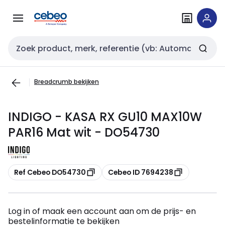
Overslaan
Overslaan
naar
naar
navigatie
inhoud
Zoekveld invoer
Breadcrumb bekijken
INDIGO - KASA RX GU10 MAX10W
PAR16 Mat wit - DO54730
Kopiëren
Kopiëren
Ref Cebeo DO54730
Cebeo ID 7694238
Log in of maak een account aan om de prijs- en
bestelinformatie te bekijken