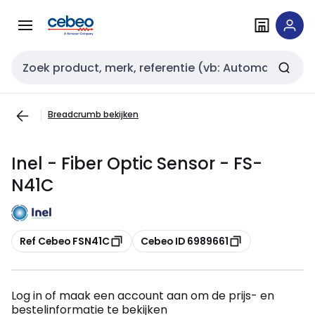
Overslaan
Overslaan
naar
naar
navigatie
inhoud
Zoekveld invoer
Breadcrumb bekijken
Inel - Fiber Optic Sensor - FS-
N41C
Kopiëren
Kopiëren
Ref Cebeo FSN41C
Cebeo ID 6989661
Log in of maak een account aan om de prijs- en
bestelinformatie te bekijken