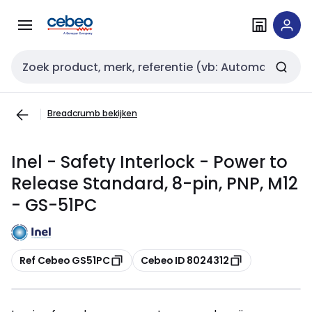
Overslaan
Overslaan
naar
naar
navigatie
inhoud
Zoekveld invoer
Breadcrumb bekijken
Inel - Safety Interlock - Power to
Release Standard, 8-pin, PNP, M12
- GS-51PC
Kopiëren
Kopiëren
Ref Cebeo GS51PC
Cebeo ID 8024312