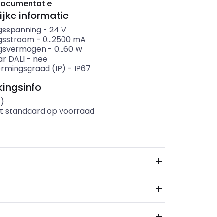
documentatie
ijke informatie
gsspanning
-
24
V
gsstroom
-
0...2500
mA
ngsvermogen
-
0...60
W
r DALI
-
nee
rmingsgraad (IP)
-
IP67
ingsinfo
s)
t standaard op voorraad