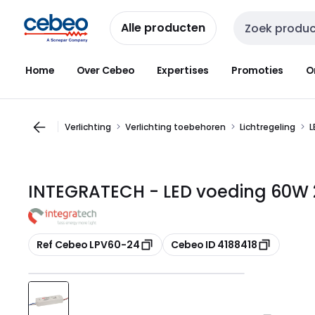
Overslaan
Overslaan
naar
naar
Alle producten
Zoekveld invoer
navigatie
inhoud
Home
Over Cebeo
Expertises
Promoties
O
Verlichting
Verlichting toebehoren
Lichtregeling
L
INTEGRATECH - LED voeding 60W 
Kopiëren
Kopiëren
Ref Cebeo LPV60-24
Cebeo ID 4188418