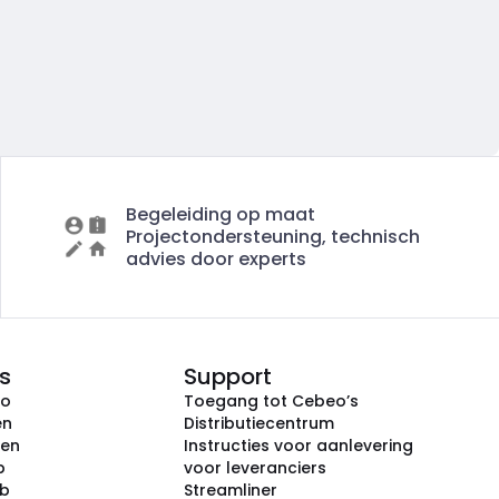
Begeleiding op maat
Projectondersteuning, technisch
advies door experts
s
Support
eo
Toegang tot Cebeo’s
en
Distributiecentrum
ken
Instructies voor aanlevering
p
voor leveranciers
ub
Streamliner