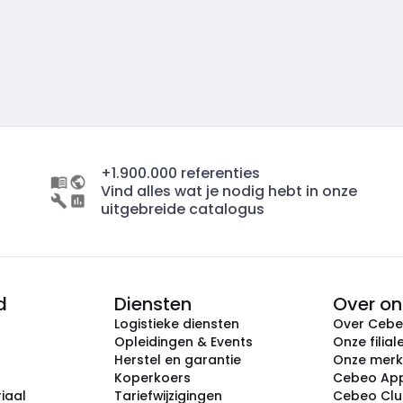
+1.900.000 referenties
Vind alles wat je nodig hebt in onze
uitgebreide catalogus
d
Diensten
Over on
Logistieke diensten
Over Ceb
Opleidingen & Events
Onze filial
Herstel en garantie
Onze mer
Koperkoers
Cebeo Ap
iaal
Tariefwijzigingen
Cebeo Cl