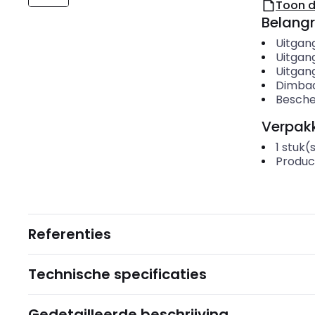
Toon 
Belangr
Uitgan
Uitgan
Uitga
Dimbaa
Besche
Verpakk
1
stuk(
Produc
Referenties
Technische specificaties
Gedetailleerde beschrijving