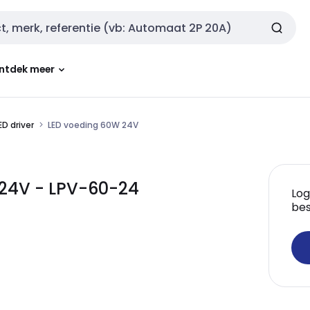
ntdek meer
ED driver
LED voeding 60W 24V
24V - LPV-60-24
Log
bes