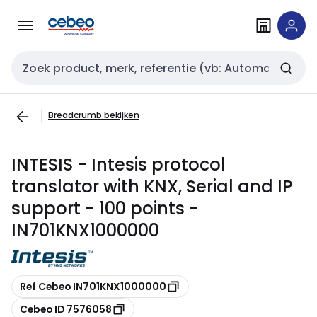
Overslaan
Overslaan
naar
naar
navigatie
inhoud
Zoekveld invoer
Breadcrumb bekijken
INTESIS - Intesis protocol
translator with KNX, Serial and IP
support - 100 points -
IN701KNX1000000
Kopiëren
Ref Cebeo IN701KNX1000000
Kopiëren
Cebeo ID 7576058