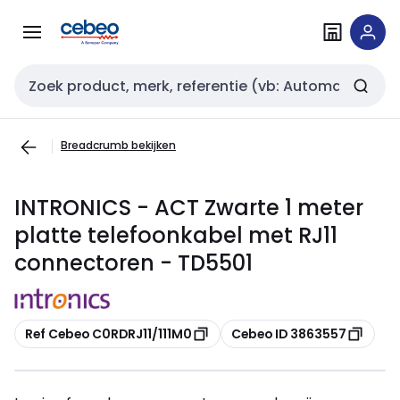
Overslaan
Overslaan
naar
naar
navigatie
inhoud
Zoekveld invoer
Breadcrumb bekijken
INTRONICS - ACT Zwarte 1 meter
platte telefoonkabel met RJ11
connectoren - TD5501
Kopiëren
Kopiëren
Ref Cebeo C0RDRJ11/111M0
Cebeo ID 3863557