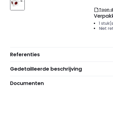
Toon 
Verpakk
1
stuk(
Niet r
Referenties
Gedetailleerde beschrijving
Documenten