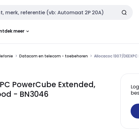
ntdek meer
lefonie
Datacom en telecom - toebehoren
Allocacoc 1307/DEEXPC 
XPC PowerCube Extended,
Log
rood - BN3046
bes