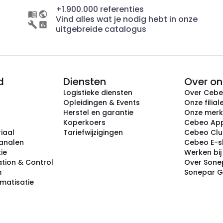
+1.900.000 referenties
Vind alles wat je nodig hebt in onze
uitgebreide catalogus
d
Diensten
Over on
Logistieke diensten
Over Ceb
Opleidingen & Events
Onze filial
Herstel en garantie
Onze mer
Koperkoers
Cebeo Ap
iaal
Tariefwijzigingen
Cebeo Cl
analen
Cebeo E-
tie
Werken bi
tion & Control
Over Sone
m
Sonepar 
omatisatie