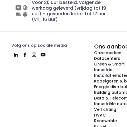
Voor 20 uur besteld, volgende
werkdag geleverd (vrijdag tot 19
uur) – gesneden kabel tot 17 uur
(vrij. 16 uur)
Volg ons op sociale media
Ons aanbo
Onze merken
Datacenters
Green & Smart
Industrie
Installatiemater
Kabelgoten & k
Energie distribu
Building automa
Data & Teleco
Industriële aut
Verlichting
HVAC
Renewable
Kabel