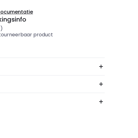
documentatie
ingsinfo
s)
etourneerbaar product