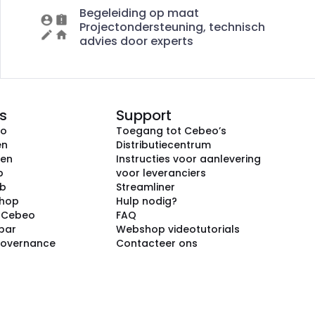
Begeleiding op maat
Projectondersteuning, technisch
advies door experts
s
Support
eo
Toegang tot Cebeo’s
en
Distributiecentrum
ken
Instructies voor aanlevering
p
voor leveranciers
ub
Streamliner
shop
Hulp nodig?
j Cebeo
FAQ
par
Webshop videotutorials
Governance
Contacteer ons