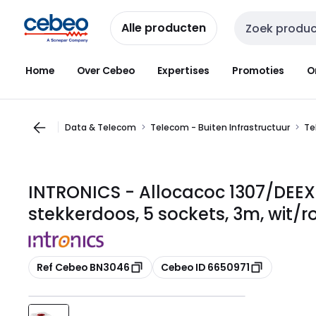
Overslaan
Overslaan
naar
naar
Alle producten
Zoekveld invoer
navigatie
inhoud
Home
Over Cebeo
Expertises
Promoties
O
Data & Telecom
Telecom - Buiten Infrastructuur
Te
INTRONICS - Allocacoc 1307/DEE
stekkerdoos, 5 sockets, 3m, wit/
Kopiëren
Kopiëren
Ref Cebeo BN3046
Cebeo ID 6650971