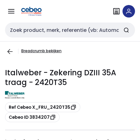
Overslaan
Overslaan
naar
naar
navigatie
inhoud
Zoekveld invoer
Breadcrumb bekijken
Italweber - Zekering DZIII 35A
traag - 2420T35
Kopiëren
Ref Cebeo X_FRU_2420T35
Kopiëren
Cebeo ID 3834207