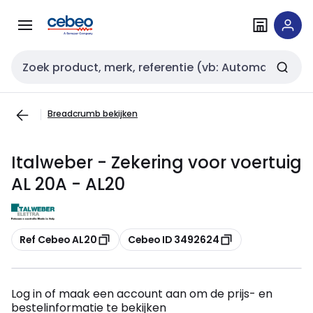
Overslaan
Overslaan
naar
naar
navigatie
inhoud
Zoekveld invoer
Breadcrumb bekijken
Italweber - Zekering voor voertuig
AL 20A - AL20
Kopiëren
Kopiëren
Ref Cebeo AL20
Cebeo ID 3492624
Log in of maak een account aan om de prijs- en
bestelinformatie te bekijken