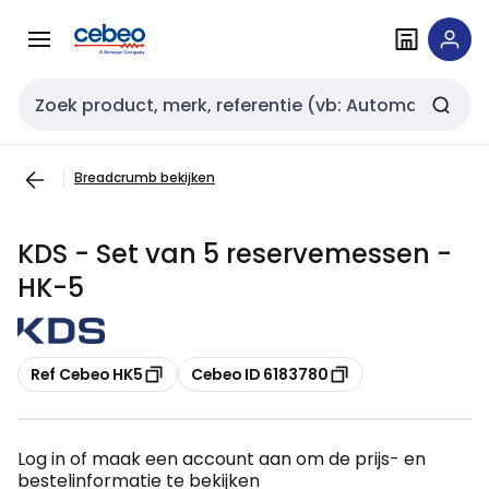
Overslaan
Overslaan
naar
naar
navigatie
inhoud
Zoekveld invoer
Breadcrumb bekijken
KDS - Set van 5 reservemessen -
HK-5
Kopiëren
Kopiëren
Ref Cebeo HK5
Cebeo ID 6183780
Log in of maak een account aan om de prijs- en
bestelinformatie te bekijken