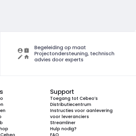
Begeleiding op maat
Projectondersteuning, technisch
advies door experts
s
Support
eo
Toegang tot Cebeo’s
en
Distributiecentrum
ken
Instructies voor aanlevering
p
voor leveranciers
ub
Streamliner
shop
Hulp nodig?
j Cebeo
FAQ