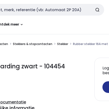
ntdek meer
tacten
Stekkers & stopcontacten
Stekker
Rubber stekker 16A met
arding zwart - 104454
Log
bes
documentatie
ijke informatie