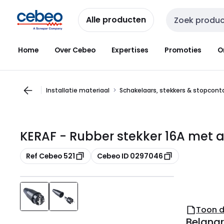
Overslaan
Overslaan
naar
naar
Alle producten
Zoekveld invoer
navigatie
inhoud
Home
Over Cebeo
Expertises
Promoties
O
Installatie materiaal
Schakelaars, stekkers & stopcon
KERAF - Rubber stekker 16A met a
Kopiëren
Kopiëren
Ref Cebeo 521
Cebeo ID 0297046
Toon 
Belangr