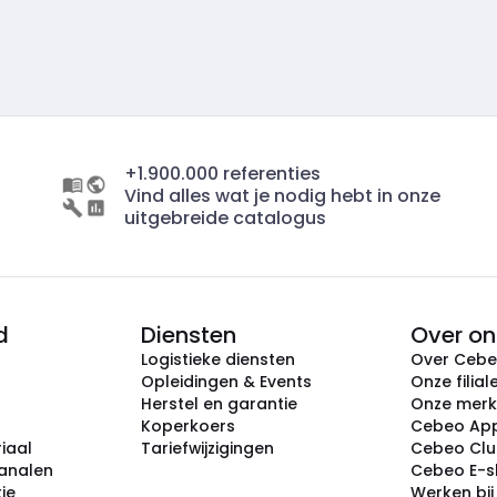
+1.900.000 referenties
Vind alles wat je nodig hebt in onze
uitgebreide catalogus
d
Diensten
Over on
Logistieke diensten
Over Ceb
Opleidingen & Events
Onze filial
Herstel en garantie
Onze mer
Koperkoers
Cebeo Ap
iaal
Tariefwijzigingen
Cebeo Cl
analen
Cebeo E-
tie
Werken bi