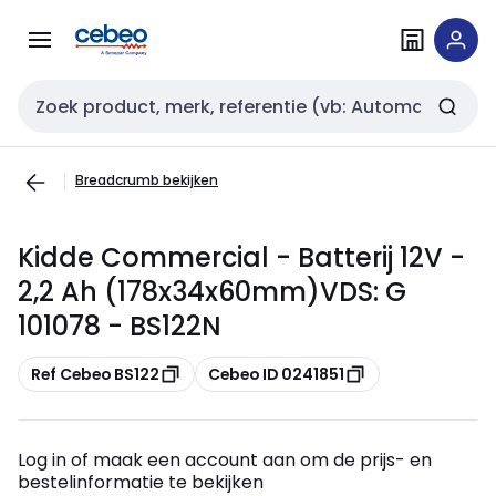
Overslaan
Overslaan
naar
naar
navigatie
inhoud
Zoekveld invoer
Breadcrumb bekijken
Kidde Commercial - Batterij 12V -
2,2 Ah (178x34x60mm)VDS: G
101078 - BS122N
Kopiëren
Kopiëren
Ref Cebeo BS122
Cebeo ID 0241851
Log in of maak een account aan om de prijs- en
bestelinformatie te bekijken