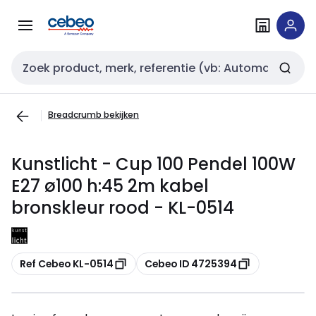
Overslaan
Overslaan
naar
naar
navigatie
inhoud
Zoekveld invoer
Breadcrumb bekijken
Kunstlicht - Cup 100 Pendel 100W
E27 ø100 h:45 2m kabel
bronskleur rood - KL-0514
Kopiëren
Kopiëren
Ref Cebeo KL-0514
Cebeo ID 4725394